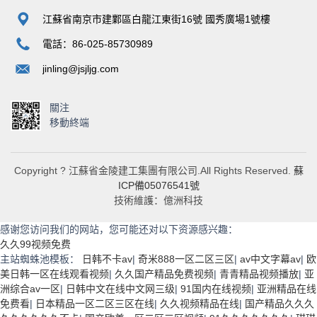
江蘇省南京市建鄴區白龍江東街16號 國秀廣場1號樓
電話：86-025-85730989
jinling@jsjljg.com
關注
移動終端
Copyright ? 江蘇省金陵建工集團有限公司.All Rights Reserved.
蘇
ICP備05076541號
技術維護：億洲科技
感谢您访问我们的网站，您可能还对以下资源感兴趣：
久久99视频免费
主站蜘蛛池模板：
日韩不卡av
|
奇米888一区二区三区
|
av中文字幕av
|
欧
美日韩一区在线观看视频
|
久久国产精品免费视频
|
青青精品视频播放
|
亚
洲综合av一区
|
日韩中文在线中文网三级
|
91国内在线视频
|
亚洲精品在线
免费看
|
日本精品一区二区三区在线
|
久久视频精品在线
|
国产精品久久久