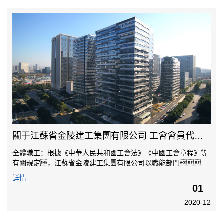
關于江蘇省金陵建工集團有限公司 工會會員代表的公示
全體職工：根據《中華人民共和國工會法》《中國工會章程》等
有關規定，江蘇省金陵建工集團有限公司以職能部門、
分公司、項目部、班組為單位，設立選
詳情
區，選出47名工會會員代表，其中女工會會員代表
01
10人，現將選舉結果予以公示（具體名單附后）。公示時
2020-12
間：...