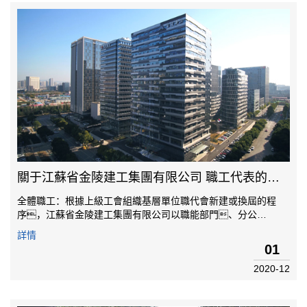
關于江蘇省金陵建工集團有限公司 職工代表的公示
全體職工：根據上級工會組織基層單位職代會新建或換屆的程
序，江蘇省金陵建工集團有限公司以職能部門、分公
司、項目部、班組為單位，設立選
詳情
區，共選出83名職工代表，現將選舉結果予以公示（具體名
01
單附后）。公示時間：5天。公示期間，職工可以通
2020-12
過電話、信...