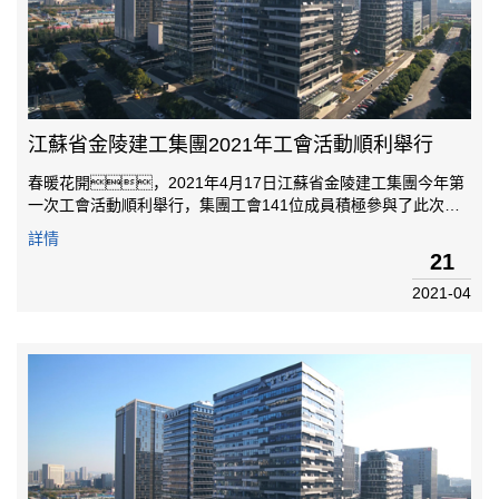
江蘇省金陵建工集團2021年工會活動順利舉行
春暖花開，2021年4月17日江蘇省金陵建工集團今年第
一次工會活動順利舉行，集團工會141位成員積極參與了此次活
動。第一站參觀了位于揚州市儀征棗林灣的世博園。在做
詳情
好各項防疫措施后，由組長帶隊，乘坐觀光車開啟了世博園之
21
旅。世博園的地標建筑—國...
2021-04