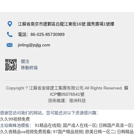
江蘇省南京市建鄴區白龍江東街16號 國秀廣場1號樓
電話：86-025-85730989
jinling@jsjljg.com
關注
移動終端
Copyright ? 江蘇省金陵建工集團有限公司.All Rights Reserved.
蘇
ICP備05076541號
技術維護：億洲科技
感谢您访问我们的网站，您可能还对以下资源感兴趣：
久久99视频免费
主站蜘蛛池模板：
91精品在线观
|
国产成人在线一区
|
日韩国产高清一区
|
久久夜精品va视频免费观看
|
97国产精品视频
|
欧美日韩一区二
|
日韩精品